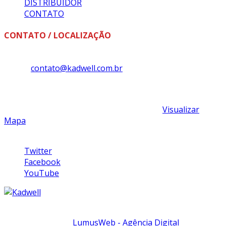
DISTRIBUIDOR
CONTATO
CONTATO / LOCALIZAÇÃO
Fone: +55 (18) 3324-1393
E-mail:
contato@kadwell.com.br
Kadwell Ltda
Rua Luiz Carlos da Silveira, Nº 175, Bairro Tênis Clube,
Assis, São Paulo, Brasil - CEP: 19806-370 -
Visualizar
Mapa
Siga-nos
Twitter
Facebook
YouTube
© 2017
Kadwell
.Todos os direitos reservados.
Desenvolvido por
LumusWeb - Agência Digital