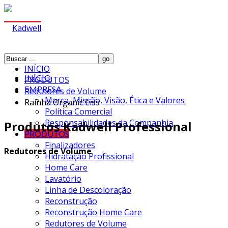
INÍCIO
INÍCIO
PRODUTOS
EMPRESA
Redutores de Volume
Marca, Missão, Visão, Ética e Valores
Rainha Organic Liss
Política Comercial
Responsabilidades da Companhia
Produtos Kadwell Professional
PRODUTOS
Finalizadores
Redutores de Volume
Hidratação Profissional
Home Care
Lavatório
Linha de Descoloração
Reconstrução
Reconstrução Home Care
Redutores de Volume