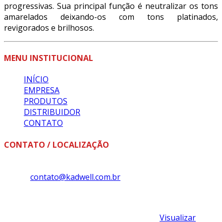
progressivas. Sua principal função é neutralizar os tons
amarelados deixando-os com tons platinados,
revigorados e brilhosos.
MENU INSTITUCIONAL
INÍCIO
EMPRESA
PRODUTOS
DISTRIBUIDOR
CONTATO
CONTATO / LOCALIZAÇÃO
Fone: +55 (18) 3324-1393
E-mail:
contato@kadwell.com.br
Kadwell Ltda
Rua Luiz Carlos da Silveira, Nº 175, Bairro Tênis Clube,
Assis, São Paulo, Brasil - CEP: 19806-370 -
Visualizar