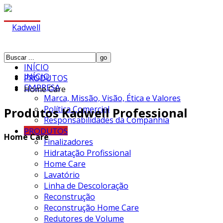
INÍCIO
INÍCIO
PRODUTOS
EMPRESA
Home Care
Marca, Missão, Visão, Ética e Valores
Política Comercial
Produtos Kadwell Professional
Responsabilidades da Companhia
PRODUTOS
Home Care
Finalizadores
Hidratação Profissional
Home Care
Lavatório
Linha de Descoloração
Reconstrução
Reconstrução Home Care
Redutores de Volume