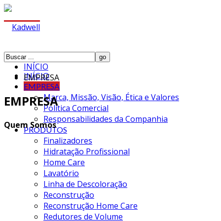
INÍCIO
INÍCIO
EMPRESA
EMPRESA
Marca, Missão, Visão, Ética e Valores
EMPRESA
Política Comercial
Responsabilidades da Companhia
Quem Somos
PRODUTOS
Finalizadores
Hidratação Profissional
Home Care
Lavatório
Linha de Descoloração
Reconstrução
Reconstrução Home Care
Redutores de Volume