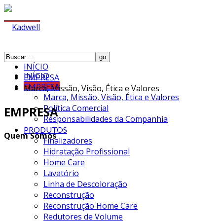
INÍCIO
INÍCIO
EMPRESA
EMPRESA
Marca, Missão, Visão, Ética e Valores
Marca, Missão, Visão, Ética e Valores
Política Comercial
EMPRESA
Responsabilidades da Companhia
PRODUTOS
Quem Somos
Finalizadores
Hidratação Profissional
Home Care
Lavatório
Linha de Descoloração
Reconstrução
Reconstrução Home Care
Redutores de Volume