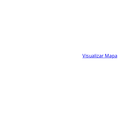
is, São Paulo, Brasil - CEP: 19806-370 -
Visualizar Mapa