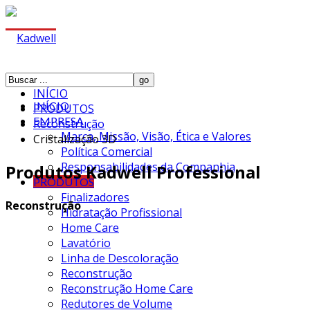
INÍCIO
INÍCIO
PRODUTOS
EMPRESA
Reconstrução
Marca, Missão, Visão, Ética e Valores
Cristalização 3D
Política Comercial
Responsabilidades da Companhia
Produtos Kadwell Professional
PRODUTOS
Finalizadores
Reconstrução
Hidratação Profissional
Home Care
Lavatório
Linha de Descoloração
Reconstrução
Reconstrução Home Care
Redutores de Volume