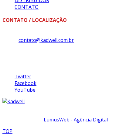
DISTRIBUIDOR
CONTATO
CONTATO / LOCALIZAÇÃO
Fone: +55 (18) 3324-1393
E-mail:
contato@kadwell.com.br
Kadwell Ltda
Rua Luiz Carlos da Silveira, Nº 175, Bairro Tênis Clube, Ass
Siga-nos
Twitter
Facebook
YouTube
© 2017
Kadwell
.Todos os direitos reservados.
Desenvolvido por
LumusWeb - Agência Digital
TOP