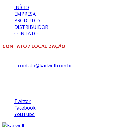
INÍCIO
EMPRESA
PRODUTOS
DISTRIBUIDOR
CONTATO
CONTATO / LOCALIZAÇÃO
Fone: +55 (18) 3324-1393
E-mail:
contato@kadwell.com.br
Kadwell Ltda
Rua Luiz Carlos da Silveira, Nº 175, Bairro Tênis Clube, Ass
Siga-nos
Twitter
Facebook
YouTube