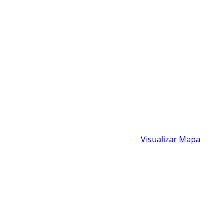
is, São Paulo, Brasil - CEP: 19806-370 -
Visualizar Mapa