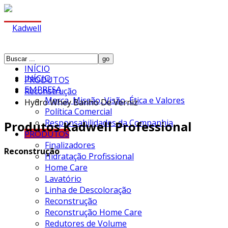
INÍCIO
INÍCIO
PRODUTOS
EMPRESA
Reconstrução
Marca, Missão, Visão, Ética e Valores
Hydro Whey Banho De Verniz
Política Comercial
Responsabilidades da Companhia
Produtos Kadwell Professional
PRODUTOS
Finalizadores
Reconstrução
Hidratação Profissional
Home Care
Lavatório
Linha de Descoloração
Reconstrução
Reconstrução Home Care
Redutores de Volume