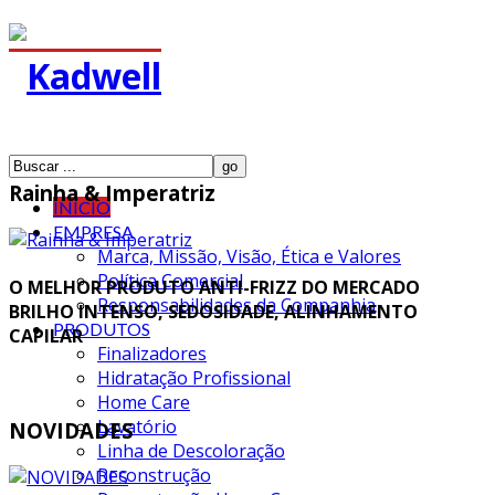
Rainha & Imperatriz
INÍCIO
EMPRESA
Marca, Missão, Visão, Ética e Valores
Política Comercial
O MELHOR PRODUTO ANTI-FRIZZ DO MERCADO
Responsabilidades da Companhia
BRILHO INTENSO, SEDOSIDADE, ALINHAMENTO
PRODUTOS
CAPILAR
Finalizadores
Hidratação Profissional
Home Care
Lavatório
NOVIDADES
Linha de Descoloração
Reconstrução